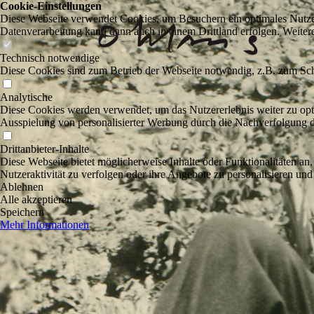
Cookie-Einstellungen
Diese Webseite verwendet Cookies, um Besuchern ein optimales Nutzerer
Datenverarbeitung kann dann auch in einem Drittland erfolgen. Weiter
Technisch notwendige
Diese Cookies sind zum Betrieb der Webseite notwendig, z.B. zum Sch
Analytische
Diese Cookies werden verwendet, um das Nutzererlebnis weiter zu optim
Ausspielung von personalisierter Werbung durch die Nachverfolgung de
Drittanbieter-Inhalte
Diese Webseite bietet möglicherweise Inhalte oder Funktionalitäten an,
Nutzeraktivität zu verfolgen oder ihre Angebote zu personalisieren und
Ablehnen
Alle akzeptieren
Speichern
Mehr Informationen