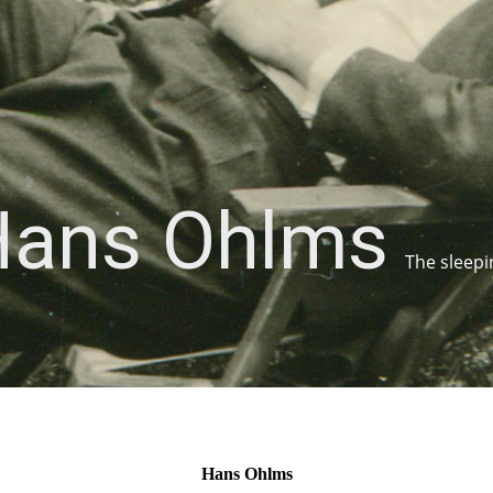
Hans Ohlms
The sleepi
Hans Ohlms