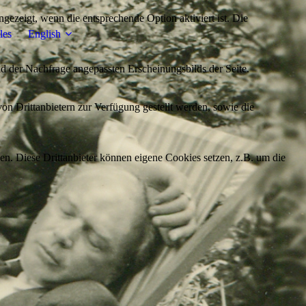
ezeigt, wenn die entsprechende Option aktiviert ist. Die
les
English
d der Nachfrage angepassten Erscheinungsbilds der Seite.
on Drittanbietern zur Verfügung gestellt werden, sowie die
den. Diese Drittanbieter können eigene Cookies setzen, z.B. um die