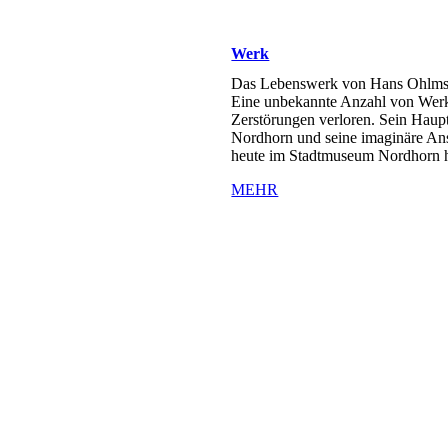
Werk
Das Lebenswerk von Hans Ohlms u
Eine unbekannte Anzahl von Werk
Zerstörungen verloren. Sein Haupt
Nordhorn und seine imaginäre Ansi
heute im Stadtmuseum Nordhorn 
MEHR